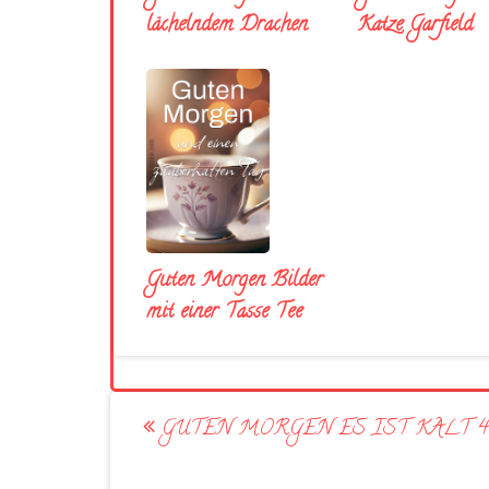
lächelndem Drachen
Katze Garfield
Guten Morgen Bilder
mit einer Tasse Tee
Post
GUTEN MORGEN ES IST KALT 4
navigation