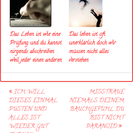
Das Leben ist wie eine
Das leben ist oft
Prüfung und du kannst
unerklärlich doch wir
nirgends abschreiben
müssen nicht alles
weil jeder einen anderen
verstehen
Post
ICH WILL
MISSTRAUE
navigation
DIESES EINMAL
NIEMALS DEINEM
PUSTEN UND
BAUCHGEFÜHL DU
ALLES IST
BIST NICHT
WIEDER GUT
PARANOID