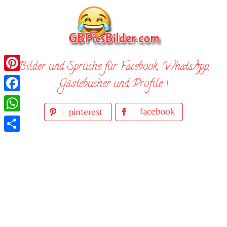
Skip
to
content
Bilder und Sprüche für Facebook, WhatsApp,
Pinterest
Gästebücher und Profile !
Facebook
WhatsApp
Teilen