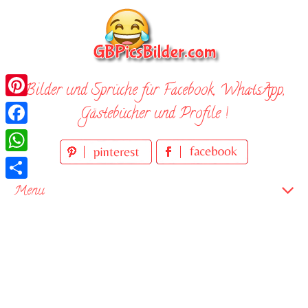
Skip
to
content
Bilder und Sprüche für Facebook, WhatsApp,
Pinterest
Gästebücher und Profile !
Facebook
WhatsApp
Teilen
Menu