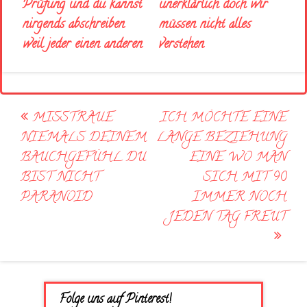
Prüfung und du kannst
unerklärlich doch wir
nirgends abschreiben
müssen nicht alles
weil jeder einen anderen
verstehen
Post
MISSTRAUE
ICH MÖCHTE EINE
navigation
NIEMALS DEINEM
LANGE BEZIEHUNG
BAUCHGEFÜHL DU
EINE WO MAN
BIST NICHT
SICH MIT 90
PARANOID
IMMER NOCH
JEDEN TAG FREUT
Folge uns auf Pinterest!