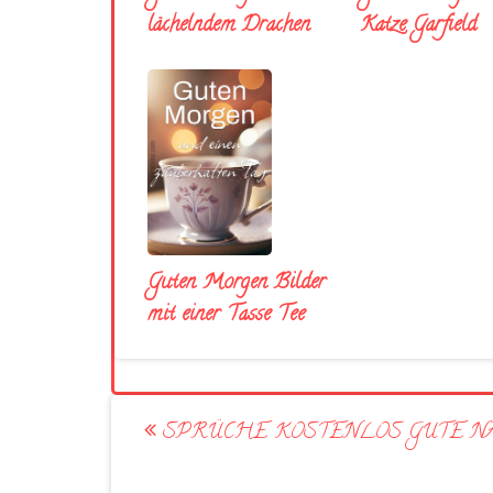
lächelndem Drachen
Katze Garfield
Guten Morgen Bilder
mit einer Tasse Tee
Post
SPRÜCHE KOSTENLOS GUTE N
navigation