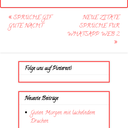
Post
SPRÜCHE GIF
NEUE ZITATE
navigation
GUTE NACHT
SPRÜCHE FUR
WHATSAPP WEB 2
Folge uns auf Pinterest!
Neueste Beiträge
Guten Morgen mit lächelndem
Drachen