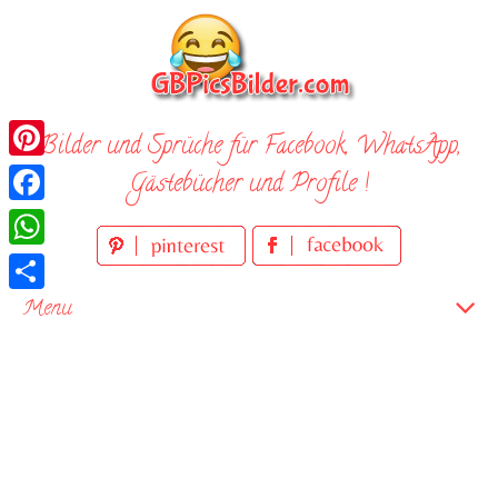
Skip
to
content
Bilder und Sprüche für Facebook, WhatsApp,
Pinterest
Gästebücher und Profile !
Facebook
WhatsApp
Teilen
Menu