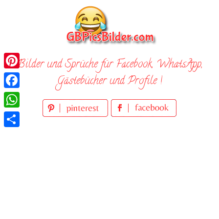
Skip
to
content
Bilder und Sprüche für Facebook, WhatsApp,
Pinterest
Gästebücher und Profile !
Facebook
WhatsApp
Teilen