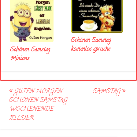
Schönen Samstag
kostenlos sprüche
Schönen Samstag
Minions
Post
GUTEN MORGEN
SAMSTAG
navigation
SCHÖNEN SAMSTAG
WOCHENENDE
BILDER