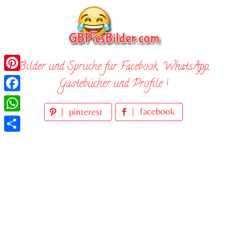
Skip
to
content
Bilder und Sprüche für Facebook, WhatsApp,
Pinterest
Gästebücher und Profile !
Facebook
WhatsApp
Teilen