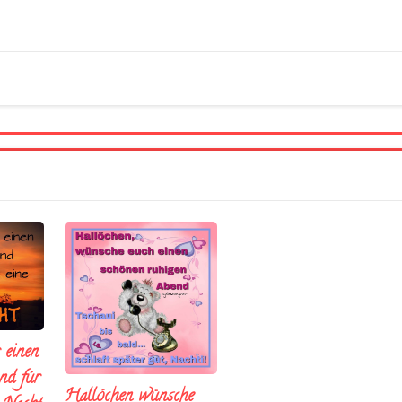
 einen
nd fúr
Hallöchen wünsche