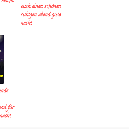
e Nacht
euch einen schönen
ruhigen abend gute
nacht
unde
und für
 nacht