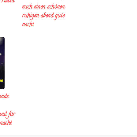
e Nacht
euch einen schönen
ruhigen abend gute
nacht
unde
und für
 nacht