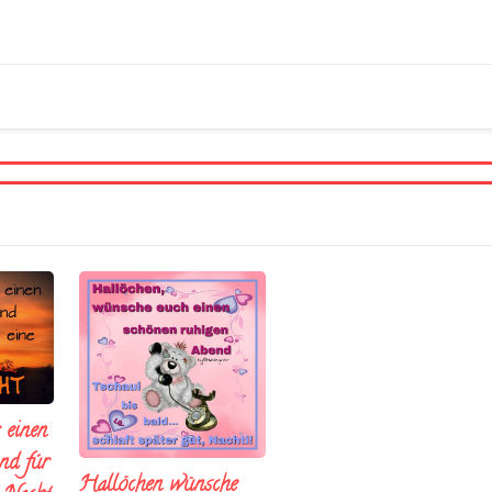
 einen
nd fúr
Hallöchen wünsche