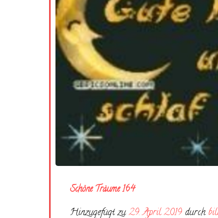
Schöne Träume 164
Hinzugefügt zu
29. April 2019
durch
bi