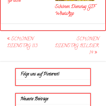
sprüche
Schönen Dienstag GIF
WhatsApp
Post
SCHÖNEN
SCHÖNEN
navigation
DIENSTAG 113
DIENSTAG BILDER
14
Folge uns auf Pinterest!
Neueste Beiträge