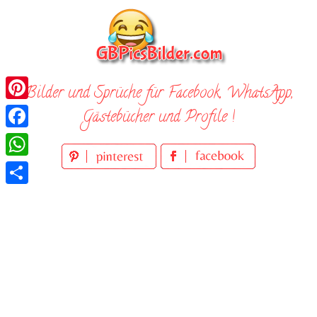
Skip
to
content
Bilder und Sprüche für Facebook, WhatsApp,
Pinterest
Gästebücher und Profile !
Facebook
WhatsApp
Teilen