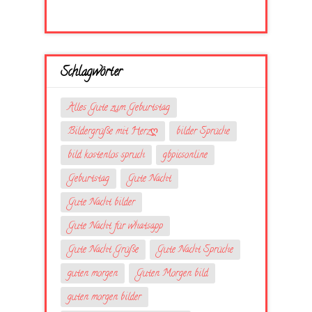
Schlagwörter
Alles Gute zum Geburtstag
Bildergrüße mit Herzღ
bilder Sprüche
bild kostenlos spruch
gbpicsonline
Geburtstag
Gute Nacht
Gute Nacht bilder
Gute Nacht für whatsapp
Gute Nacht Grüße
Gute Nacht Sprüche
guten morgen
Guten Morgen bild
guten morgen bilder