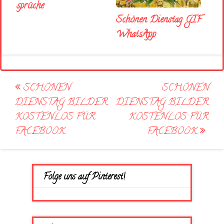
sprüche
Schönen Dienstag GIF
WhatsApp
Post
SCHÖNEN
SCHÖNEN
navigation
DIENSTAG BILDER
DIENSTAG BILDER
KOSTENLOS FÜR
KOSTENLOS FÜR
FACEBOOK
FACEBOOK
Folge uns auf Pinterest!