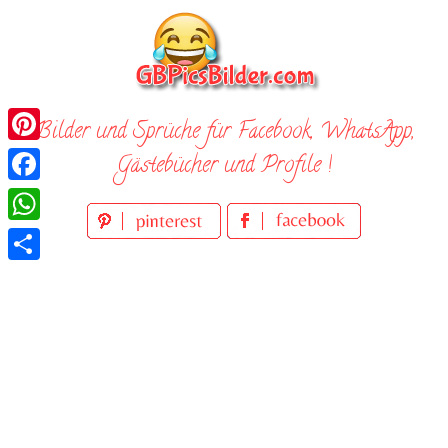
Skip
to
content
Bilder und Sprüche für Facebook, WhatsApp,
Pinterest
Gästebücher und Profile !
Facebook
WhatsApp
Teilen