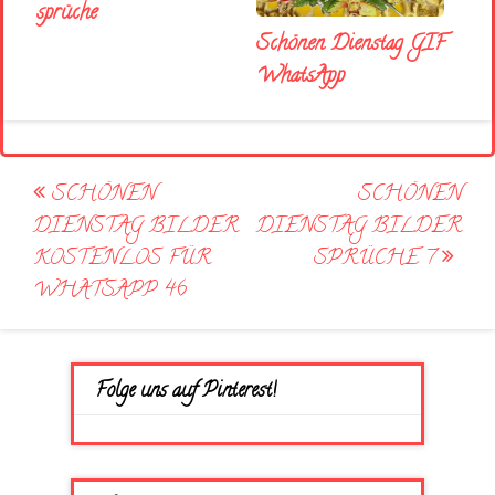
sprüche
Schönen Dienstag GIF
WhatsApp
Post
SCHÖNEN
SCHÖNEN
navigation
DIENSTAG BILDER
DIENSTAG BILDER
KOSTENLOS FÜR
SPRÜCHE 7
WHATSAPP 46
Folge uns auf Pinterest!