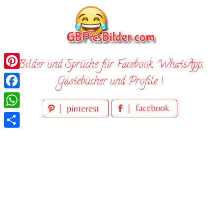
Skip
to
content
Bilder und Sprüche für Facebook, WhatsApp,
Pinterest
Gästebücher und Profile !
Facebook
WhatsApp
Teilen