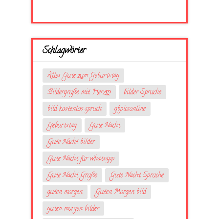
Schlagwörter
Alles Gute zum Geburtstag
Bildergrüße mit Herzღ
bilder Sprüche
bild kostenlos spruch
gbpicsonline
Geburtstag
Gute Nacht
Gute Nacht bilder
Gute Nacht für whatsapp
Gute Nacht Grüße
Gute Nacht Sprüche
guten morgen
Guten Morgen bild
guten morgen bilder