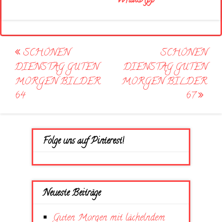
WhatsApp
Post
SCHÖNEN
SCHÖNEN
navigation
DIENSTAG GUTEN
DIENSTAG GUTEN
MORGEN BILDER
MORGEN BILDER
64
67
Folge uns auf Pinterest!
Neueste Beiträge
Guten Morgen mit lächelndem