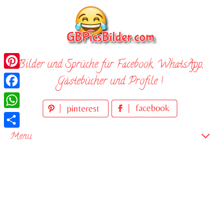
Skip
to
content
Bilder und Sprüche für Facebook, WhatsApp,
Pinterest
Gästebücher und Profile !
Facebook
WhatsApp
Teilen
Menu