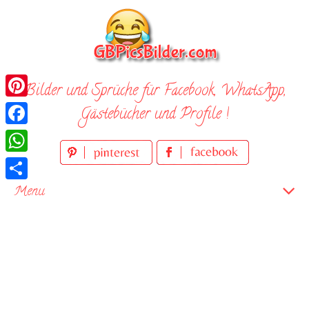
Skip
to
content
Bilder und Sprüche für Facebook, WhatsApp,
Pinterest
Gästebücher und Profile !
Facebook
WhatsApp
Teilen
Menu