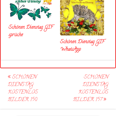
Schönen Dienstag GIF
sprüche
Schönen Dienstag GIF
WhatsApp
Post
SCHÖNEN
SCHÖNEN
navigation
DIENSTAG
DIENSTAG
KOSTENLOS
KOSTENLOS
BILDER 150
BILDER 157