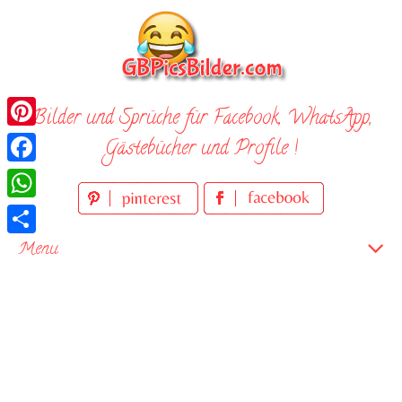
Skip
to
content
Bilder und Sprüche für Facebook, WhatsApp,
Pinterest
Gästebücher und Profile !
Facebook
WhatsApp
Teilen
Menu