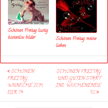
Schönen Freitag lustig
kostenlos bilder
Schönen Freitag meine
lieben
Post
SCHÖNEN
SCHÖNEN FREITAG
navigation
FREITAG
UND GUTEN START
WÜNSCHE ICH
INS WOCHENENDE
DIR 74
52