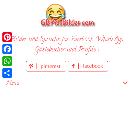
Skip
to
content
Bilder und Sprüche für Facebook, WhatsApp,
Pinterest
Gästebücher und Profile !
Facebook
WhatsApp
Teilen
Menu