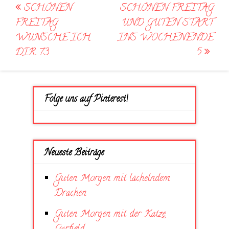
Post
SCHÖNEN
SCHÖNEN FREITAG
navigation
FREITAG
UND GUTEN START
WÜNSCHE ICH
INS WOCHENENDE
DIR 73
5
Folge uns auf Pinterest!
Neueste Beiträge
Guten Morgen mit lächelndem
Drachen
Guten Morgen mit der Katze