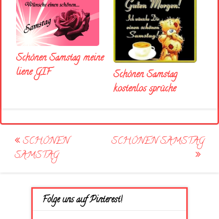
Schönen Samstag meine
liene GIF
Schönen Samstag
kostenlos sprüche
Post
SCHÖNEN
SCHÖNEN SAMSTAG
navigation
SAMSTAG
Folge uns auf Pinterest!