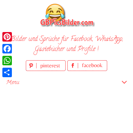
Skip
to
content
Bilder und Sprüche für Facebook, WhatsApp,
Pinterest
Gästebücher und Profile !
Facebook
WhatsApp
Teilen
Menu