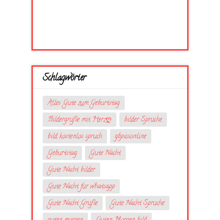
Schlagwörter
Alles Gute zum Geburtstag
Bildergrüße mit Herzღ
bilder Sprüche
bild kostenlos spruch
gbpicsonline
Geburtstag
Gute Nacht
Gute Nacht bilder
Gute Nacht für whatsapp
Gute Nacht Grüße
Gute Nacht Sprüche