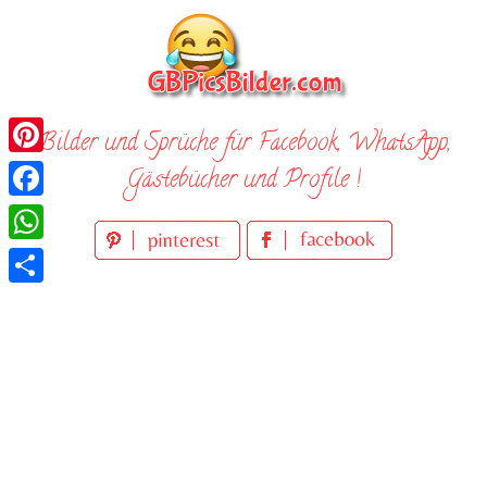
Skip
to
content
Bilder und Sprüche für Facebook, WhatsApp,
Pinterest
Gästebücher und Profile !
Facebook
WhatsApp
Teilen