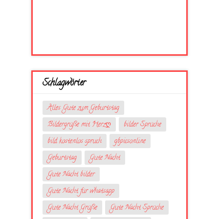
Schlagwörter
Alles Gute zum Geburtstag
Bildergrüße mit Herzღ
bilder Sprüche
bild kostenlos spruch
gbpicsonline
Geburtstag
Gute Nacht
Gute Nacht bilder
Gute Nacht für whatsapp
Gute Nacht Grüße
Gute Nacht Sprüche