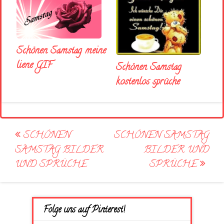
Schönen Samstag meine
liene GIF
Schönen Samstag
kostenlos sprüche
Post
SCHÖNEN
SCHÖNEN SAMSTAG
navigation
SAMSTAG BILDER
BILDER UND
UND SPRÜCHE
SPRÜCHE
Folge uns auf Pinterest!