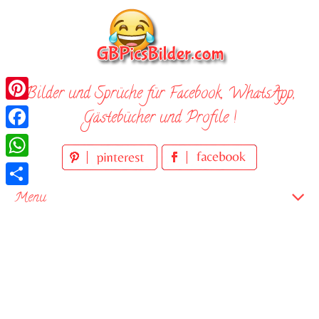
Skip
to
content
Bilder und Sprüche für Facebook, WhatsApp,
Pinterest
Gästebücher und Profile !
Facebook
WhatsApp
Teilen
Menu