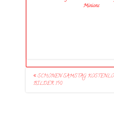
Minions
Post
SCHÖNEN SAMSTAG KOSTENLO
navigation
BILDER 150