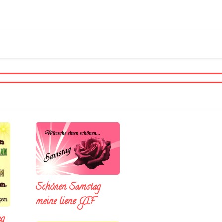
Schönen Samstag
meine liene GIF
ag