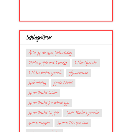
Schlagwörter
Alles Gute zum Geburtstag
Bildergrüße mit Herzღ
bilder Sprüche
bild kostenlos spruch
gbpicsonline
Geburtstag
Gute Nacht
Gute Nacht bilder
Gute Nacht für whatsapp
Gute Nacht Grüße
Gute Nacht Sprüche
guten morgen
Guten Morgen bild