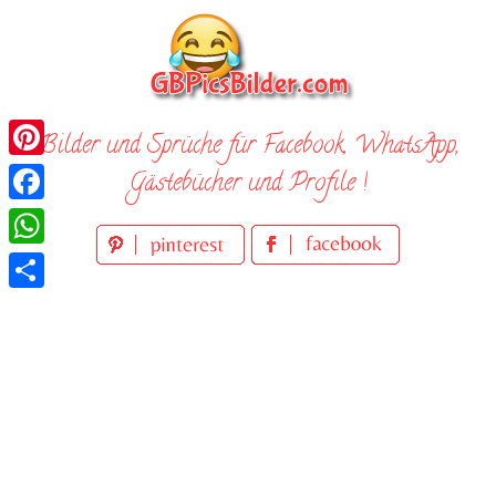
Skip
to
content
Bilder und Sprüche für Facebook, WhatsApp,
Pinterest
Gästebücher und Profile !
Facebook
WhatsApp
Teilen