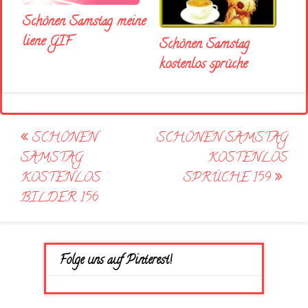
Schönen Samstag meine
liene GIF
Schönen Samstag
kostenlos sprüche
Post
SCHÖNEN
SCHÖNEN SAMSTAG
navigation
SAMSTAG
KOSTENLOS
KOSTENLOS
SPRÜCHE 159
BILDER 156
Folge uns auf Pinterest!