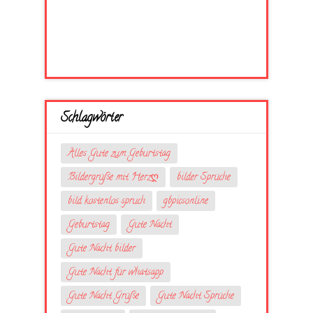
Schlagwörter
Alles Gute zum Geburtstag
Bildergrüße mit Herzღ
bilder Sprüche
bild kostenlos spruch
gbpicsonline
Geburtstag
Gute Nacht
Gute Nacht bilder
Gute Nacht für whatsapp
Gute Nacht Grüße
Gute Nacht Sprüche