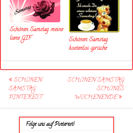
Schönen Samstag meine
liene GIF
Schönen Samstag
kostenlos sprüche
Post
SCHÖNEN
SCHÖNEN SAMSTAG
navigation
SAMSTAG
SCHÖNES
PINTEREST
WOCHENENDE
Folge uns auf Pinterest!