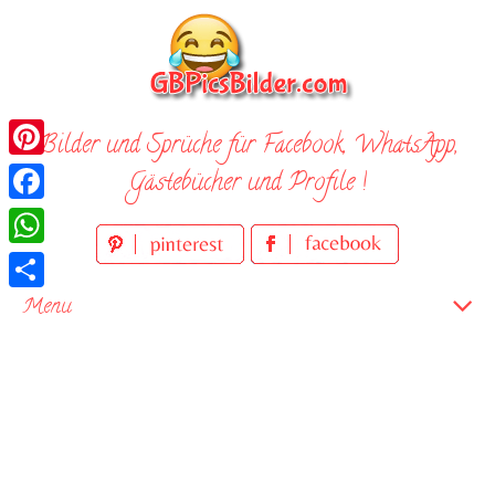
Skip
to
content
Bilder und Sprüche für Facebook, WhatsApp,
Pinterest
Gästebücher und Profile !
Facebook
WhatsApp
Teilen
Menu