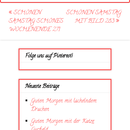
Post
SCHÖNEN
SCHÖNEN SAMSTAG
navigation
SAMSTAG SCHÖNES
MIT BILD 283
WOCHENENDE 271
Folge uns auf Pinterest!
Neueste Beiträge
Guten Morgen mit lächelndem
Drachen
Guten Morgen mit der Katze
Garfield