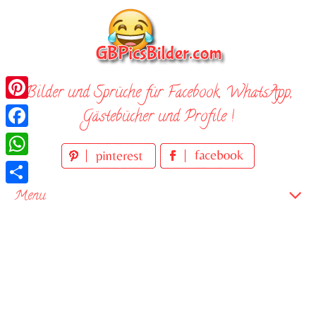
Skip
to
content
Bilder und Sprüche für Facebook, WhatsApp,
Pinterest
Gästebücher und Profile !
Facebook
WhatsApp
Teilen
Menu