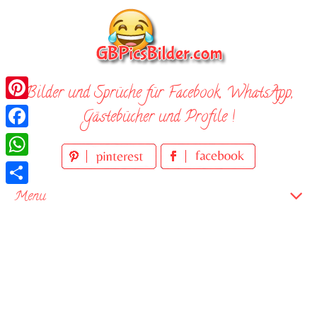
Skip
to
content
Bilder und Sprüche für Facebook, WhatsApp,
Pinterest
Gästebücher und Profile !
Facebook
WhatsApp
Teilen
Menu