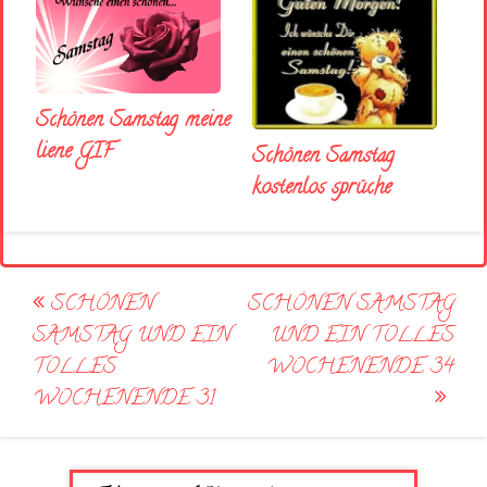
Schönen Samstag meine
liene GIF
Schönen Samstag
kostenlos sprüche
Post
SCHÖNEN
SCHÖNEN SAMSTAG
navigation
SAMSTAG UND EIN
UND EIN TOLLES
TOLLES
WOCHENENDE 34
WOCHENENDE 31