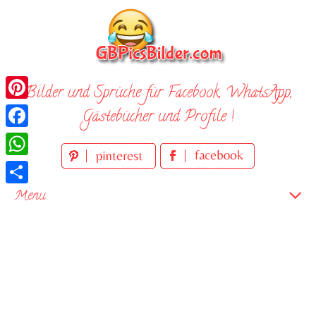
Skip
to
content
Bilder und Sprüche für Facebook, WhatsApp,
Pinterest
Gästebücher und Profile !
Facebook
WhatsApp
Teilen
Menu