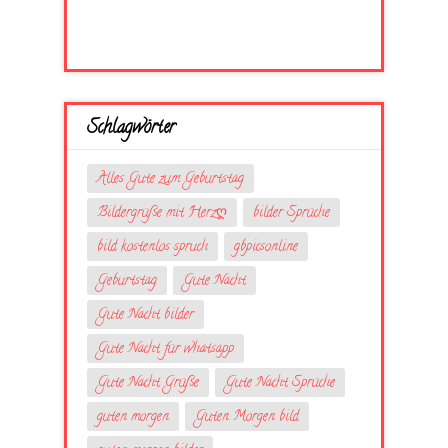
Schlagwörter
Alles Gute zum Geburtstag
Bildergrüße mit Herzღ
bilder Sprüche
bild kostenlos spruch
gbpicsonline
Geburtstag
Gute Nacht
Gute Nacht bilder
Gute Nacht für whatsapp
Gute Nacht Grüße
Gute Nacht Sprüche
guten morgen
Guten Morgen bild