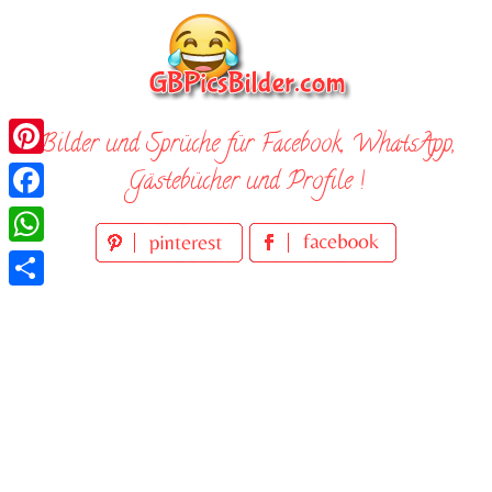
Skip
to
content
Bilder und Sprüche für Facebook, WhatsApp,
Pinterest
Gästebücher und Profile !
Facebook
WhatsApp
Teilen