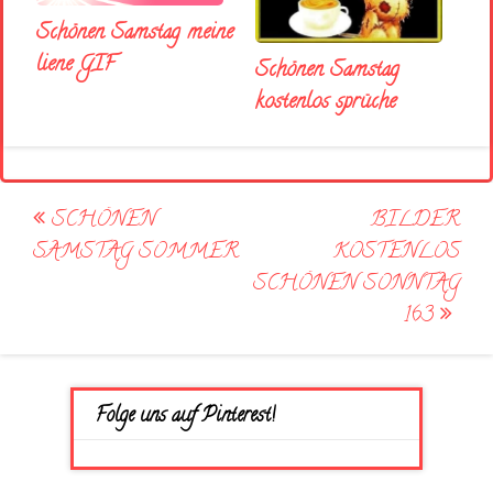
Schönen Samstag meine
liene GIF
Schönen Samstag
kostenlos sprüche
Post
SCHÖNEN
BILDER
navigation
SAMSTAG SOMMER
KOSTENLOS
SCHÖNEN SONNTAG
163
Folge uns auf Pinterest!