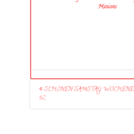
Minions
Post
SCHÖNEN SAMSTAG WOCHEN
navigation
62