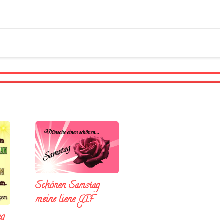
Schönen Samstag
meine liene GIF
ag