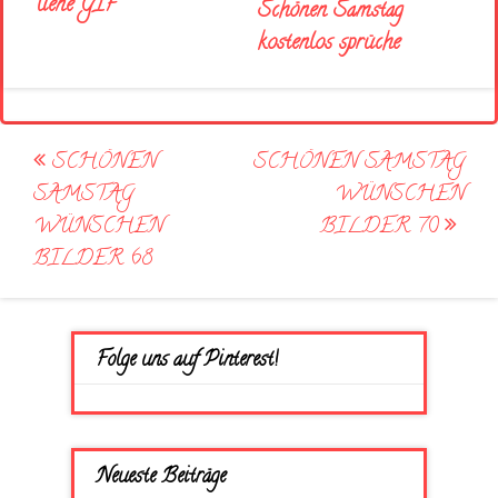
liene GIF
Schönen Samstag
kostenlos sprüche
Post
SCHÖNEN
SCHÖNEN SAMSTAG
navigation
SAMSTAG
WÜNSCHEN
WÜNSCHEN
BILDER 70
BILDER 68
Folge uns auf Pinterest!
Neueste Beiträge