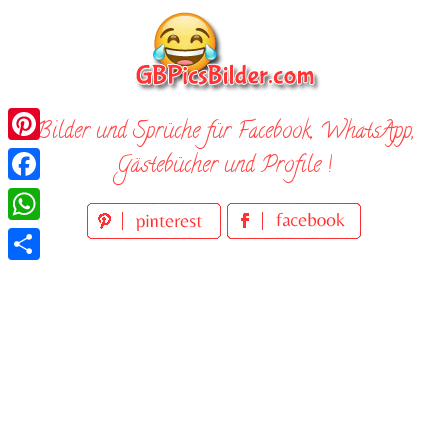
Skip
to
content
Bilder und Sprüche für Facebook, WhatsApp,
Pinterest
Gästebücher und Profile !
Facebook
WhatsApp
Teilen