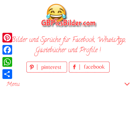
Skip
to
content
Bilder und Sprüche für Facebook, WhatsApp,
Pinterest
Gästebücher und Profile !
Facebook
WhatsApp
Teilen
Menu