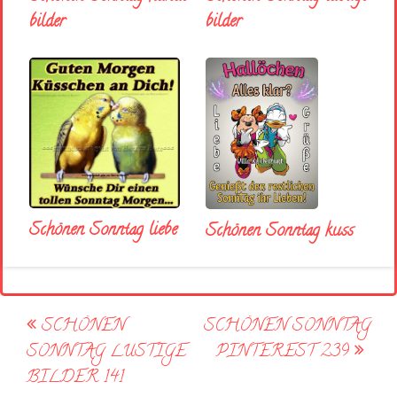
bilder
bilder
Schönen Sonntag liebe
Schönen Sonntag kuss
Post
SCHÖNEN
SCHÖNEN SONNTAG
navigation
SONNTAG LUSTIGE
PINTEREST 239
BILDER 141