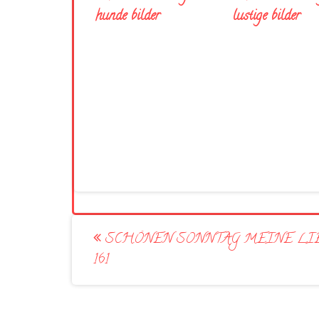
hunde bilder
lustige bilder
Post
SCHÖNEN SONNTAG MEINE LI
navigation
161