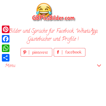
Skip
to
content
Bilder und Sprüche für Facebook, WhatsApp,
Pinterest
Gästebücher und Profile !
Facebook
WhatsApp
Teilen
Menu