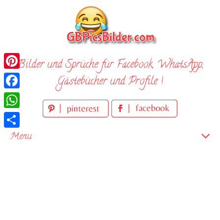
Skip
to
content
Bilder und Sprüche für Facebook, WhatsApp,
Pinterest
Gästebücher und Profile !
Facebook
WhatsApp
Teilen
Menu