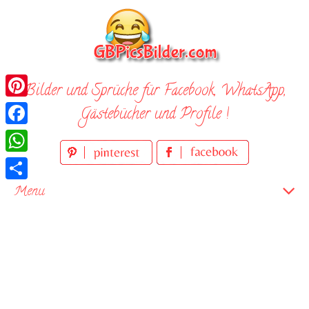
Skip
to
content
Bilder und Sprüche für Facebook, WhatsApp,
Pinterest
Gästebücher und Profile !
Facebook
WhatsApp
Teilen
Menu