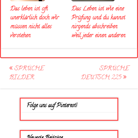
Das Leben ist wie eine
Das leben ist oft
Prüfung und du kannst
unerklärlich doch wir
nirgends abschreiben
müssen nicht alles
weil jeder einen anderen
verstehen
Post
SPRÜCHE
SPRÜCHE
navigation
BILDER
DEUTSCH 225
Folge uns auf Pinterest!