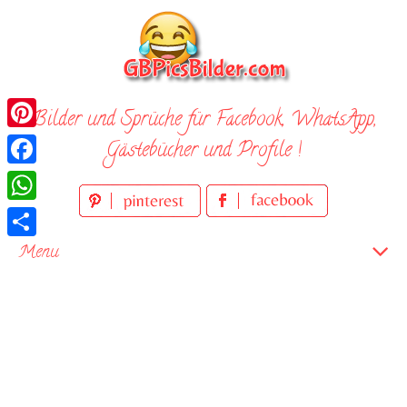
Skip
to
content
Bilder und Sprüche für Facebook, WhatsApp,
Pinterest
Gästebücher und Profile !
Facebook
WhatsApp
Teilen
Menu