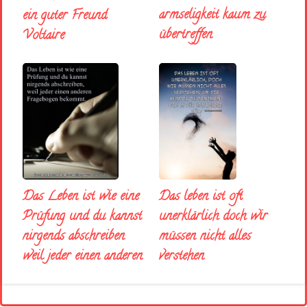
armseligkeit kaum zu
ein guter Freund
übertreffen
Voltaire
Das Leben ist wie eine
Das leben ist oft
Prüfung und du kannst
unerklärlich doch wir
nirgends abschreiben
müssen nicht alles
weil jeder einen anderen
verstehen