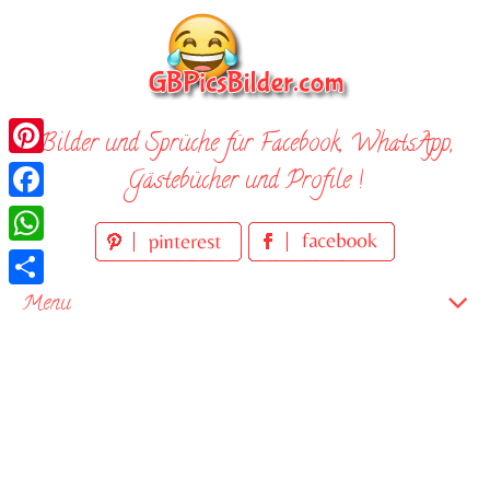
Skip
to
content
Bilder und Sprüche für Facebook, WhatsApp,
Pinterest
Gästebücher und Profile !
Facebook
WhatsApp
Teilen
Menu