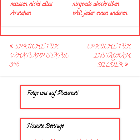
nirgends abschreiben
müssen nicht alles
weil jeder einen anderen
verstehen
Post
SPRÜCHE FÜR
SPRÜCHE FÜR
navigation
WHATSAPP STATUS
INSTAGRAM
356
BILDER
Folge uns auf Pinterest!
Neueste Beiträge