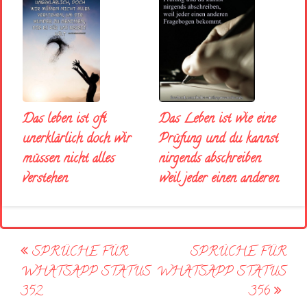
Das Leben ist wie eine
Das leben ist oft
Prüfung und du kannst
unerklärlich doch wir
nirgends abschreiben
müssen nicht alles
weil jeder einen anderen
verstehen
Post
SPRÜCHE FÜR
SPRÜCHE FÜR
navigation
WHATSAPP STATUS
WHATSAPP STATUS
352
356