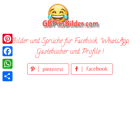
Skip
to
content
Bilder und Sprüche für Facebook, WhatsApp,
Pinterest
Gästebücher und Profile !
Facebook
WhatsApp
Teilen