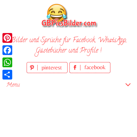
Skip
to
content
Bilder und Sprüche für Facebook, WhatsApp,
Pinterest
Gästebücher und Profile !
Facebook
WhatsApp
Teilen
Menu