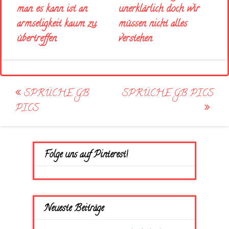
man es kann ist an
unerklärlich doch wir
armseligkeit kaum zu
müssen nicht alles
übertreffen
verstehen
Post
SPRÜCHE GB
SPRÜCHE GB PICS
navigation
PICS
Folge uns auf Pinterest!
Neueste Beiträge