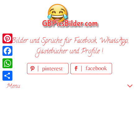
Skip
to
content
Bilder und Sprüche für Facebook, WhatsApp,
Pinterest
Gästebücher und Profile !
Facebook
WhatsApp
Teilen
Menu