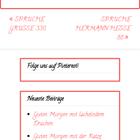
Post
SPRÜCHE
SPRÜCHE
navigation
GRÜSSE 330
HERMANN HESSE
88
Folge uns auf Pinterest!
Neueste Beiträge
Guten Morgen mit lächelndem
Drachen
Guten Morgen mit der Katze