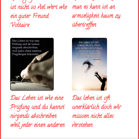
man es kann ist an
ist nicht so viel wert wie
armseligkeit kaum zu
ein guter Freund
übertreffen
Voltaire
Das Leben ist wie eine
Das leben ist oft
Prüfung und du kannst
unerklärlich doch wir
nirgends abschreiben
müssen nicht alles
weil jeder einen anderen
verstehen