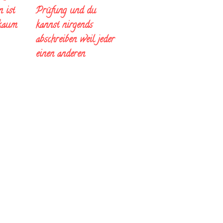
Prüfung und du
 ist
kannst nirgends
 kaum
abschreiben weil jeder
einen anderen