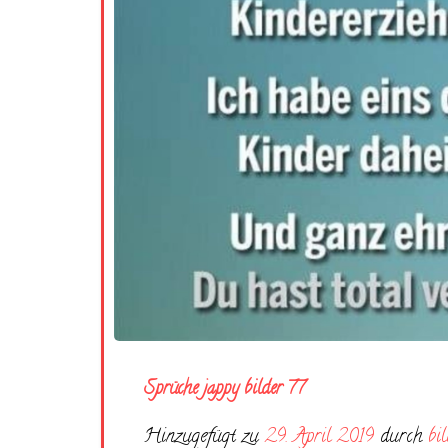
Sprüche jappy bilder 77
Hinzugefügt zu
29. April 2019
durch
bi