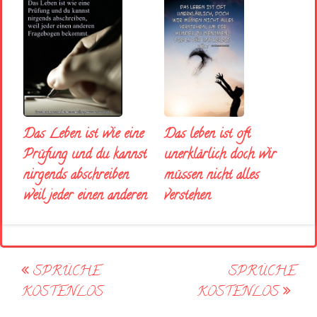
Das Leben ist wie eine
Das leben ist oft
Prüfung und du kannst
unerklärlich doch wir
nirgends abschreiben
müssen nicht alles
weil jeder einen anderen
verstehen
Post
SPRÜCHE
SPRÜCHE
navigation
KOSTENLOS
KOSTENLOS