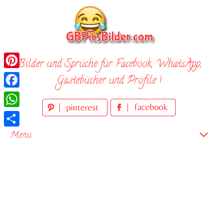
Skip
to
content
Bilder und Sprüche für Facebook, WhatsApp,
Pinterest
Gästebücher und Profile !
Facebook
WhatsApp
Teilen
Menu