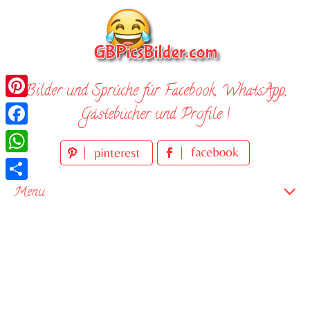
Skip
to
content
Bilder und Sprüche für Facebook, WhatsApp,
Pinterest
Gästebücher und Profile !
Facebook
WhatsApp
Teilen
Menu