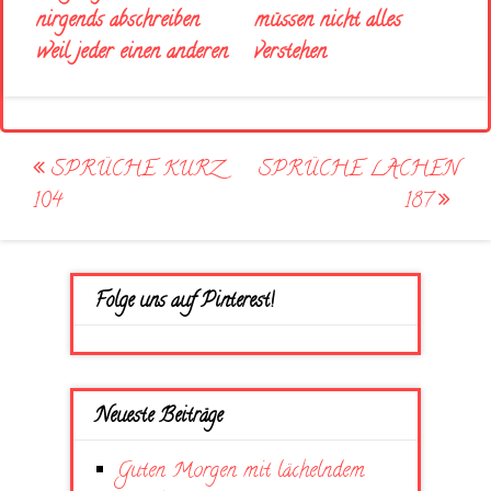
nirgends abschreiben
müssen nicht alles
weil jeder einen anderen
verstehen
Post
SPRÜCHE KURZ
SPRÜCHE LACHEN
navigation
104
187
Folge uns auf Pinterest!
Neueste Beiträge
Guten Morgen mit lächelndem