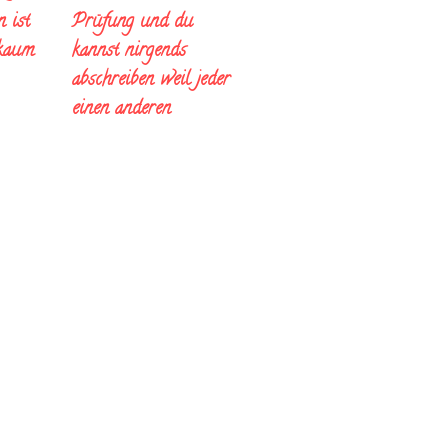
Prüfung und du
 ist
kannst nirgends
 kaum
abschreiben weil jeder
einen anderen