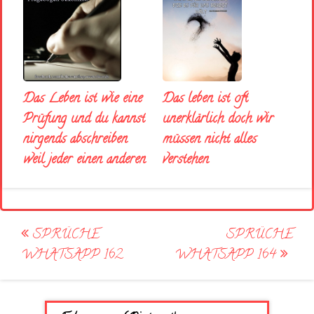
Das Leben ist wie eine
Das leben ist oft
Prüfung und du kannst
unerklärlich doch wir
nirgends abschreiben
müssen nicht alles
weil jeder einen anderen
verstehen
Post
SPRÜCHE
SPRÜCHE
navigation
WHATSAPP 162
WHATSAPP 164