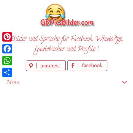
Skip
to
content
Bilder und Sprüche für Facebook, WhatsApp,
Pinterest
Gästebücher und Profile !
Facebook
WhatsApp
Teilen
Menu