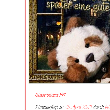
Süsse träume 147
Hinzugefügt zu
29. April 2019
durch
bi