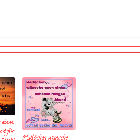
 einen
nd fúr
Hallöchen wünsche