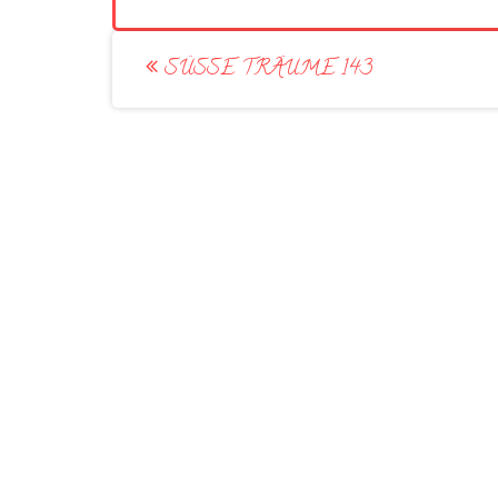
Post
SÜSSE TRÄUME 143
navigation