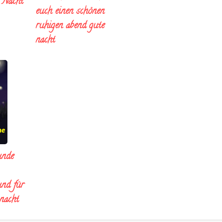
e Nacht
euch einen schönen
ruhigen abend gute
nacht
unde
und für
 nacht