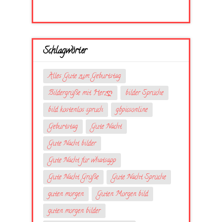
Schlagwörter
Alles Gute zum Geburtstag
Bildergrüße mit Herzღ
bilder Sprüche
bild kostenlos spruch
gbpicsonline
Geburtstag
Gute Nacht
Gute Nacht bilder
Gute Nacht für whatsapp
Gute Nacht Grüße
Gute Nacht Sprüche
guten morgen
Guten Morgen bild
guten morgen bilder