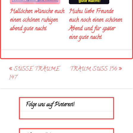
Huhu liebe Freunde
Hallöchen wünsche euch
euch noch einen schönen
einen schönen ruhigen
Abend und für später
abend gute nacht
eine gute nacht
Post
SÜSSE TRÄUME
TRAUM SUSS 156
navigation
147
Folge uns auf Pinterest!