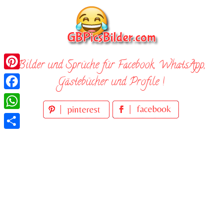
Skip
to
content
Bilder und Sprüche für Facebook, WhatsApp,
Pinterest
Gästebücher und Profile !
Facebook
WhatsApp
Teilen