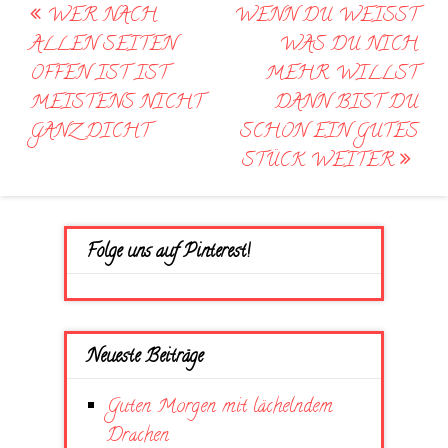
Post
WER NACH
WENN DU WEISST W
navigation
ALLEN SEITEN
AS DU NICH M
OFFEN IST IST
EHR WILLST D
MEISTENS NICHT
ANN BIST DU S
GANZ DICHT
CHON EIN GUTES S
TÜCK WEITER
Folge uns auf Pinterest!
Neueste Beiträge
Guten Morgen mit lächelndem
Drachen