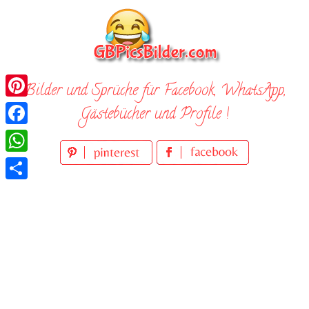
Skip
to
content
Bilder und Sprüche für Facebook, WhatsApp,
Pinterest
Gästebücher und Profile !
Facebook
WhatsApp
Teilen