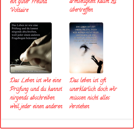
armseligkeit kaum zu
ein guter Freund
übertreffen
Voltaire
Das Leben ist wie eine
Das leben ist oft
Prüfung und du kannst
unerklärlich doch wir
nirgends abschreiben
müssen nicht alles
weil jeder einen anderen
verstehen