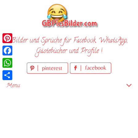
Skip
to
content
Bilder und Sprüche für Facebook, WhatsApp,
Pinterest
Gästebücher und Profile !
Facebook
WhatsApp
Teilen
Menu