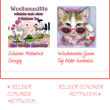
Schönen Mittwoch
Wochenmitte Guten
Snoopy
Tag bilder kostenlos
Post
BILDER
BILDER SCHÖNEN
navigation
SCHÖNEN
MITTWOCH
MITTWOCH