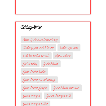
Schlagwörter
Alles Gute zum Geburtstag
Bildergrüße mit Herzღ
bilder Sprüche
bild kostenlos spruch
gbpicsonline
Geburtstag
Gute Nacht
Gute Nacht bilder
Gute Nacht für whatsapp
Gute Nacht Grüße
Gute Nacht Sprüche
guten morgen
Guten Morgen bild
guten morgen bilder