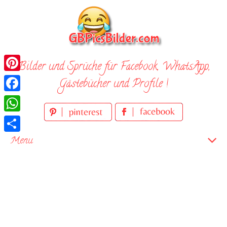
Skip
to
content
Bilder und Sprüche für Facebook, WhatsApp,
Pinterest
Gästebücher und Profile !
Facebook
WhatsApp
Teilen
Menu