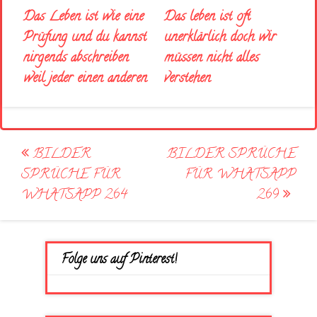
Das Leben ist wie eine
Das leben ist oft
Prüfung und du kannst
unerklärlich doch wir
nirgends abschreiben
müssen nicht alles
weil jeder einen anderen
verstehen
Post
BILDER
BILDER SPRÜCHE
navigation
SPRÜCHE FÜR
FÜR WHATSAPP
WHATSAPP 264
269
Folge uns auf Pinterest!