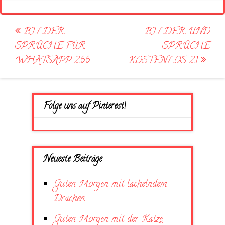
Post
BILDER
BILDER UND
navigation
SPRÜCHE FÜR
SPRÜCHE
WHATSAPP 266
KOSTENLOS 21
Folge uns auf Pinterest!
Neueste Beiträge
Guten Morgen mit lächelndem
Drachen
Guten Morgen mit der Katze