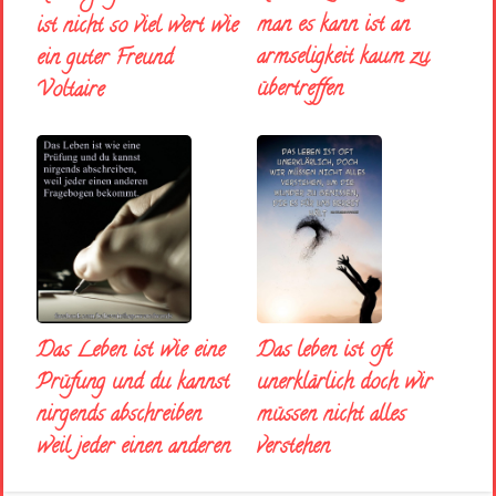
man es kann ist an
ist nicht so viel wert wie
armseligkeit kaum zu
ein guter Freund
übertreffen
Voltaire
Das Leben ist wie eine
Das leben ist oft
Prüfung und du kannst
unerklärlich doch wir
nirgends abschreiben
müssen nicht alles
weil jeder einen anderen
verstehen