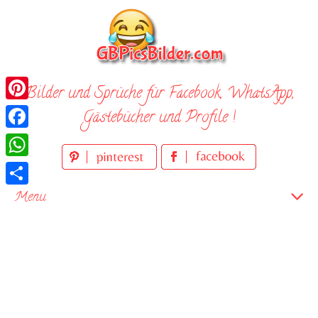
Skip
to
content
Bilder und Sprüche für Facebook, WhatsApp,
Pinterest
Gästebücher und Profile !
Facebook
WhatsApp
Teilen
Menu