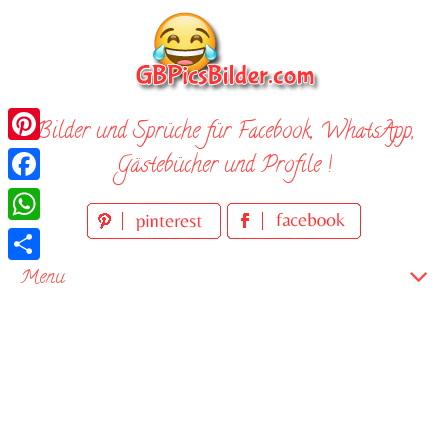
Skip
to
content
Bilder und Sprüche für Facebook, WhatsApp,
Pinterest
Gästebücher und Profile !
Facebook
WhatsApp
Teilen
Menu