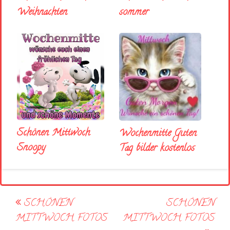
sommer
Weihnachten
Schönen Mittwoch
Wochenmitte Guten
Snoopy
Tag bilder kostenlos
Post
SCHÖNEN
SCHÖNEN
navigation
MITTWOCH FOTOS
MITTWOCH FOTOS